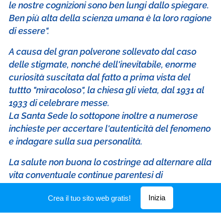
le nostre cognizioni sono ben lungi dallo spiegare.
Ben più alta della scienza umana è la loro ragione
di essere".
A causa del gran polverone sollevato dal caso
delle stigmate, nonché dell'inevitabile, enorme
curiosità suscitata dal fatto a prima vista del
tuttto "miracoloso", la chiesa gli vieta, dal 1931 al
1933 di celebrare messe.
La Santa Sede lo sottopone inoltre a numerose
inchieste per accertare l'autenticità del fenomeno
e indagare sulla sua personalità.
La salute non buona lo costringe ad alternare alla
vita conventuale continue parentesi di
convalescenza al suo paese. I superiori,
Inizia
Crea il tuo sito web gratis!
d'altronde, preferiscono lasciarlo alla calma dei
suoi luoghi natali, dove secondo la disponibilità